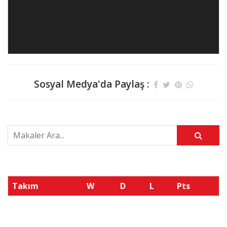
Sosyal Medya'da Paylaş :
Takım
W
D
L
Pts