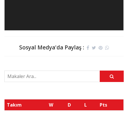
Sosyal Medya'da Paylaş :
Takım
W
D
L
Pts